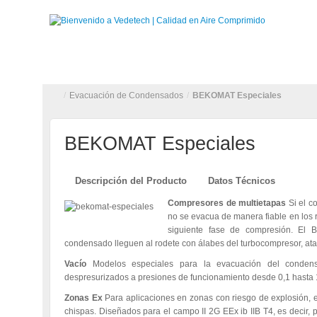
INICIO
QUIENES SOMOS
PRODUCTOS
APLICAC
/
Evacuación de Condensados
/
BEKOMAT Especiales
BEKOMAT Especiales
Descripción del Producto
Datos Técnicos
Compresores de multietapas
Si el c
no se evacua de manera fiable en los r
siguiente fase de compresión. El
condensado lleguen al rodete con álabes del turbocompresor, a
Vacío
Modelos especiales para la evacuación del conden
despresurizados a presiones de funcionamiento desde 0,1 hasta 1
Zonas Ex
Para aplicaciones en zonas con riesgo de explosión, 
chispas. Diseñados para el campo II 2G EEx ib IIB T4, es decir, p