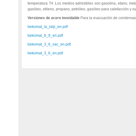
temperatura T4. Los medios admisibles son gasolina, etano, meta
gasóleo, etileno, propano, petróleo, gasóleo para calefacción y s
Versiones de acero inoxidable
Para la evacuación de condensad
bekomat_la_lalp_en.pdf
bekomat_8_9_en.pdf
bekomat_3_6_vac_en.pdf
bekomat_3_6_en.pdf