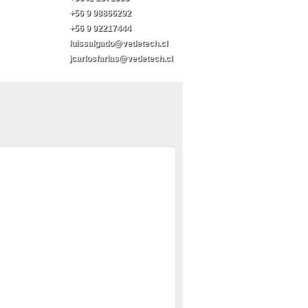
+56 9 98866292
+56 9 92217444
luissalgado@vedetech.cl
jcarlosfarias@vedetech.cl