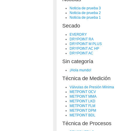
Noticia de prueba 3
Noticia de prueba 2
Noticia de prueba 1
Secado
EVERDRY
DRYPOINT RA
DRYPOINT M PLUS
DRYPOINT AC HP
DRYPOINT AC
Sin categoría
¡Hola mundo!
Técnica de Medición
Válvulas de Presión Mínima
METPOINT OCV
METPOINT MMA
METPOINT LKD
METPOINT FLM
METPOINT DPM
METPOINT BDL
Técnica de Procesos