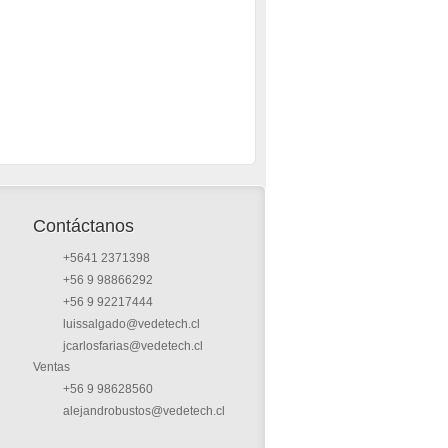
Contáctanos
+5641 2371398
+56 9 98866292
+56 9 92217444
luissalgado@vedetech.cl
jcarlosfarias@vedetech.cl
Ventas
+56 9 98628560
alejandrobustos@vedetech.cl